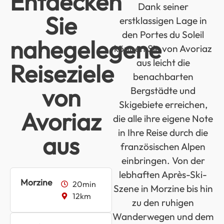
Entdecken
Dank seiner
Sie
erstklassigen Lage in
den Portes du Soleil
nahegelegene
können Sie von Avoriaz
aus leicht die
Reiseziele
benachbarten
von
Bergstädte und
Skigebiete erreichen,
Avoriaz
die alle ihre eigene Note
in Ihre Reise durch die
aus
französischen Alpen
einbringen. Von der
lebhaften Après-Ski-
Morzine
20min
Szene in Morzine bis hin
12km
zu den ruhigen
Wanderwegen und dem