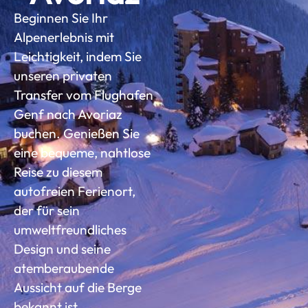
Beginnen Sie Ihr
Alpenerlebnis mit
Leichtigkeit, indem Sie
unseren privaten
Transfer vom Flughafen
Genf nach Avoriaz
buchen. Genießen Sie
eine bequeme, nahtlose
Reise zu diesem
autofreien Ferienort,
der für sein
umweltfreundliches
Design und seine
atemberaubende
Aussicht auf die Berge
bekannt ist.