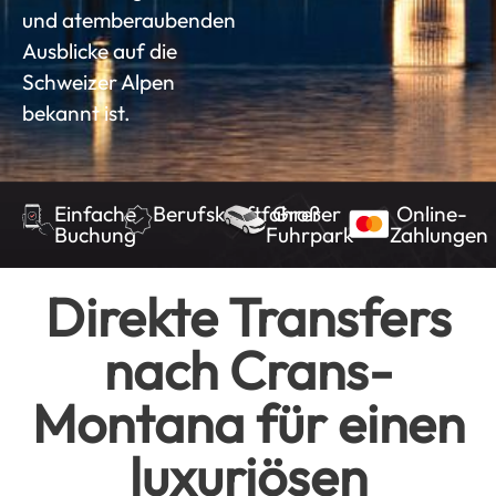
und atemberaubenden
Ausblicke auf die
Schweizer Alpen
bekannt ist.
Einfache
Berufskraftfahrer
Großer
Online-
Buchung
Fuhrpark
Zahlungen
Direkte Transfers
nach Crans-
Montana für einen
luxuriösen