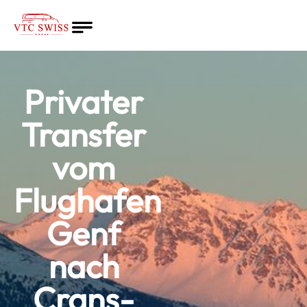
Startseite
Dienste
Privater
Angebot
Über uns
Transfer
Deutsch
vom
Flughafen
Genf
nach
Crans-