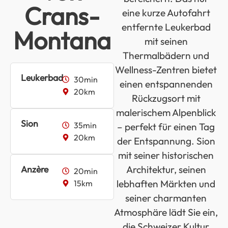
Crans-
eine kurze Autofahrt
entfernte Leukerbad
Montana
mit seinen
Thermalbädern und
Wellness-Zentren bietet
Leukerbad
30min
einen entspannenden
20km
Rückzugsort mit
malerischem Alpenblick
Sion
35min
– perfekt für einen Tag
20km
der Entspannung. Sion
mit seiner historischen
Anzère
Architektur, seinen
20min
lebhaften Märkten und
15km
seiner charmanten
Atmosphäre lädt Sie ein,
die Schweizer Kultur