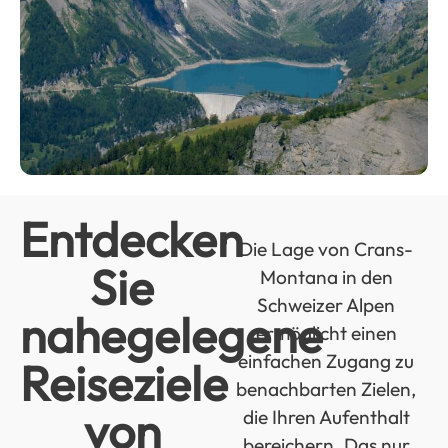
Entdecken
Die Lage von Crans-
Sie
Montana in den
Schweizer Alpen
nahegelegene
ermöglicht einen
einfachen Zugang zu
Reiseziele
benachbarten Zielen,
von
die Ihren Aufenthalt
bereichern. Das nur