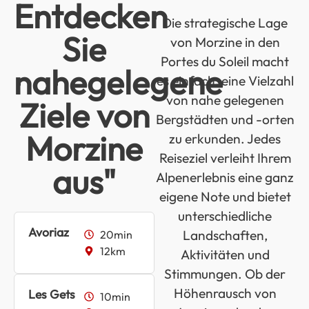
Entdecken
Die strategische Lage
Sie
von Morzine in den
Portes du Soleil macht
nahegelegene
es einfach, eine Vielzahl
von nahe gelegenen
Ziele von
Bergstädten und -orten
Morzine
zu erkunden. Jedes
Reiseziel verleiht Ihrem
aus"
Alpenerlebnis eine ganz
eigene Note und bietet
unterschiedliche
Avoriaz
Landschaften,
20min
12km
Aktivitäten und
Stimmungen. Ob der
Höhenrausch von
Les Gets
10min