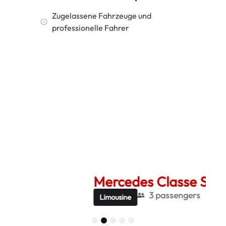
Zugelassene Fahrzeuge und
professionelle Fahrer
Mercedes Classe S
Me
3 passengers
Limousine
Be
1
2
3
4
5