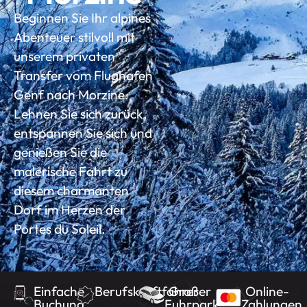
Beginnen Sie Ihr alpines
Abenteuer stilvoll mit
unserem privaten
Transfer vom Flughafen
Genf nach Morzine.
Lehnen Sie sich zurück,
entspannen Sie sich und
genießen Sie die
malerische Fahrt zu
diesem charmanten
Dorf im Herzen der
Portes du Soleil.
Einfache
Berufskraftfahrer
Großer
Online-
Buchung
Fuhrpark
Zahlungen