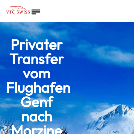
Startseite
Dienste
Privater
Angebot
Über uns
Transfer
Deutsch
vom
Flughafen
Genf
nach
Morzine