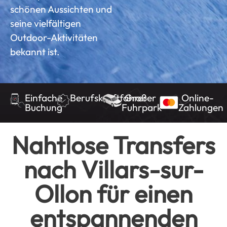
schönen Aussichten und
seine vielfältigen
Outdoor-Aktivitäten
bekannt ist.
Einfache
Berufskraftfahrer
Großer
Online-
Buchung
Fuhrpark
Zahlungen
Nahtlose Transfers
nach Villars-sur-
Ollon für einen
entspannenden