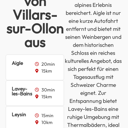
von
alpines Erlebnis
Villars-
bereichert. Aigle ist nur
eine kurze Autofahrt
sur-Ollon
entfernt und bietet mit
aus
seinen Weinbergen und
dem historischen
Schloss ein reiches
kulturelles Angebot, das
Aigle
20min
sich perfekt für einen
15km
Tagesausflug mit
Schweizer Charme
Lavey-
30min
eignet. Zur
les-Bains
15km
Entspannung bietet
Lavey-les-Bains eine
Leysin
15min
ruhige Umgebung mit
10km
Thermalbädern, ideal