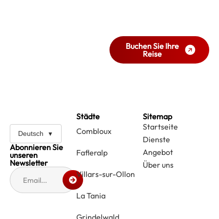
Stil und Komfort zu
reisen?
Buchen Sie jetzt Ihre Reise.
Buchen Sie Ihre
Reise
Städte
Sitemap
Startseite
Combloux
Deutsch
Dienste
Abonnieren Sie
Angebot
Fafleralp
unseren
Newsletter
Über uns
Villars-sur-Ollon
La Tania
Grindelwald