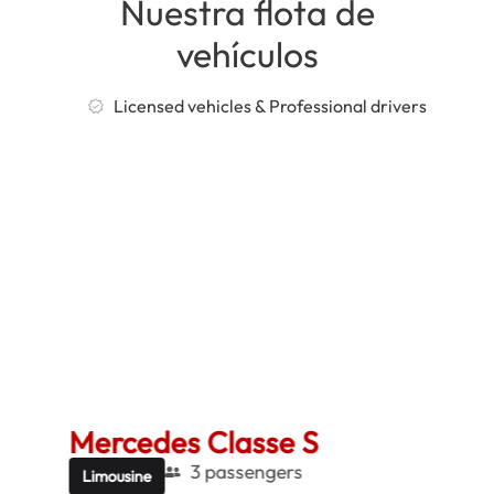
Nuestra flota de
vehículos
Licensed vehicles & Professional drivers
Mercedes Classe S
Me
3 passengers
Limousine
Be