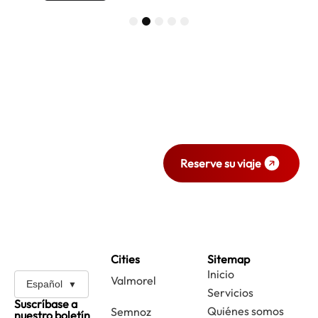
1
2
3
4
5
¿Listo para viajar
con estilo y
comodidad?
Reserve su viaje ahora
mismo.
Reserve su viaje
Cities
Sitemap
Inicio
Valmorel
Español
Servicios
Suscríbase a
Quiénes somos
Semnoz
nuestro boletín