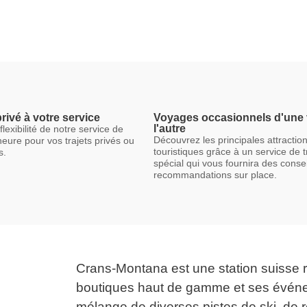
rivé à votre service
Voyages occasionnels d'une v
l'autre
 flexibilité de notre service de
Découvrez les principales attractio
heure pour vos trajets privés ou
touristiques grâce à un service de t
s.
spécial qui vous fournira des consei
recommandations sur place.
Crans-Montana est une station suisse r
boutiques haut de gamme et ses événe
mélange de diverses pistes de ski, de 