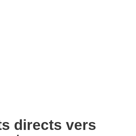
Paiements en
ligne
ts directs vers