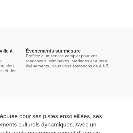
ille à
Événements sur mesure
Profitez d’un service complet pour vos
ns
roadshows, séminaires, mariages et autres
ransfert
événements. Nous vous soutenons de A à Z.
ls et des
éputée pour ses pistes ensoleillées, ses
ments culturels dynamiques. Avec un
restaurants gastronomiques et d’une vie