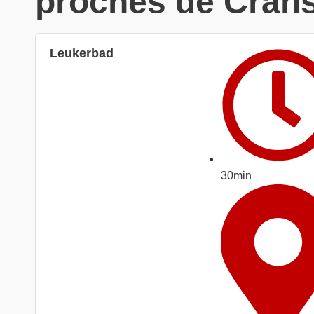
proches de Cran
Leukerbad
30min