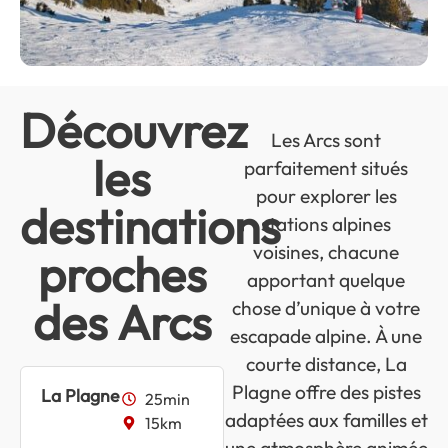
Découvrez
Les Arcs sont
les
parfaitement situés
pour explorer les
destinations
stations alpines
voisines, chacune
proches
apportant quelque
des Arcs
chose d’unique à votre
escapade alpine. À une
courte distance, La
Plagne offre des pistes
La Plagne
25min
adaptées aux familles et
15km