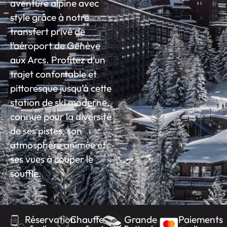
aventure alpine avec
style grâce à notre
transfert privé de
l’aéroport de Genève
aux Arcs. Profitez d’un
trajet confortable et
pittoresque jusqu’à cette
station de ski moderne,
connue pour la diversité
de ses pistes, son
atmosphère animée et
ses vues à couper le
souffle.
Réservation
Chauffeurs
Grande
Paiements