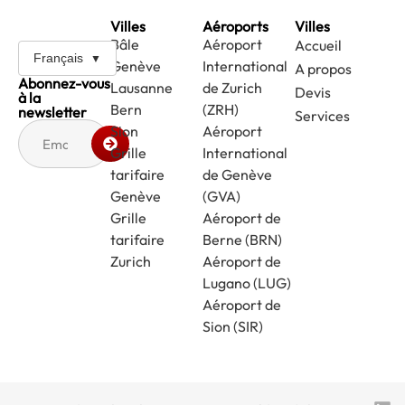
Villes
Aéroports
Villes
Bâle
Aéroport
Accueil
Français
Genève
International
A propos
Abonnez-vous
Lausanne
de Zurich
Devis
à la
Bern
(ZRH)
newsletter
Services
Sion
Aéroport
Grille
International
tarifaire
de Genève
Genève
(GVA)
Grille
Aéroport de
tarifaire
Berne (BRN)
Zurich
Aéroport de
Lugano (LUG)
Aéroport de
Sion (SIR)