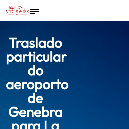
Inicio
Sobre Nòs
Traslado
Serviços
Cotação
particular
Português
do
aeroporto
de
Genebra
para La