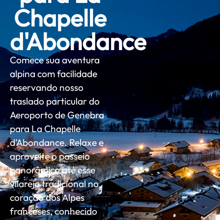
Chapelle
d'Abondance
Comece sua aventura
alpina com facilidade
reservando nosso
traslado particular do
Aeroporto de Genebra
para La Chapelle
d’Abondance. Relaxe e
aproveite o passeio
panorâmico até esse
vilarejo tradicional no
coração dos Alpes
franceses, conhecido