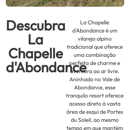
Descubra
La Chapelle
d’Abondance é um
La
vilarejo alpino
tradicional que oferece
Chapelle
uma combinação
d'Abondance
perfeita de charme e
aventura ao ar livre.
Aninhado no Vale de
Abondance, esse
tranquilo resort oferece
acesso direto à vasta
área de esqui de Portes
du Soleil, ao mesmo
tempo em que mantém