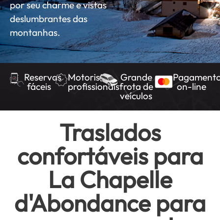
por seu charme e vistas
deslumbrantes das
montanhas.
Reservas
Motoristas
Grande
Pagament
fáceis
profissionais
frota de
on-line
veículos
Traslados
confortáveis para
La Chapelle
d'Abondance para