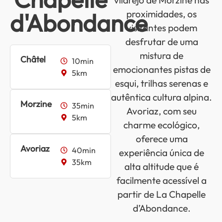
vilarejo de Morzine nas
d'Abondance
proximidades, os
visitantes podem
desfrutar de uma
mistura de
Châtel
10min
emocionantes pistas de
5km
esqui, trilhas serenas e
autêntica cultura alpina.
Morzine
35min
Avoriaz, com seu
5km
charme ecológico,
oferece uma
Avoriaz
40min
experiência única de
35km
alta altitude que é
facilmente acessível a
partir de La Chapelle
d’Abondance.