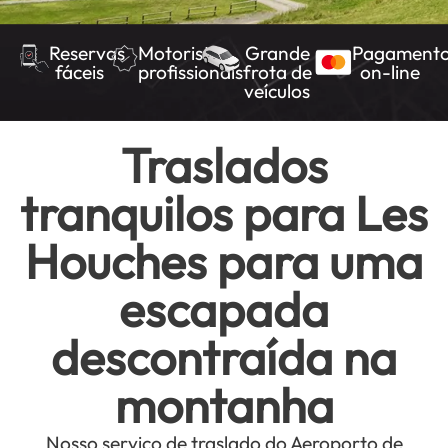
Reservas
Motoristas
Grande
Pagament
fáceis
profissionais
frota de
on-line
veículos
Traslados
tranquilos para Les
Houches para uma
escapada
descontraída na
montanha
Nosso serviço de traslado do Aeroporto de