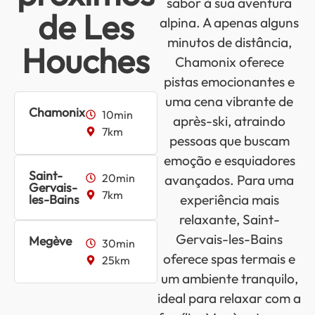
sabor à sua aventura
de Les
alpina. A apenas alguns
minutos de distância,
Houches
Chamonix oferece
pistas emocionantes e
uma cena vibrante de
Chamonix
10min
après-ski, atraindo
7km
pessoas que buscam
emoção e esquiadores
Saint-
20min
avançados. Para uma
Gervais-
7km
les-Bains
experiência mais
relaxante, Saint-
Gervais-les-Bains
Megève
30min
oferece spas termais e
25km
um ambiente tranquilo,
ideal para relaxar com a