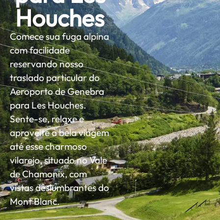
Houches
Comece sua fuga alpina
com facilidade
reservando nosso
traslado particular do
Aeroporto de Genebra
para Les Houches.
Sente-se, relaxe e
aproveite a bela viagem
até esse charmoso
vilarejo, situado no Vale
de Chamonix, com
vistas deslumbrantes do
Mont Blanc.