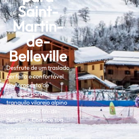
Saint-
Martin-
de-
Belleville
Desfrute de um traslado
perfeito e confortável
do Aeroporto de
Genebra para o
tranquilo vilarejo alpino
de Saint-Martin-de-
Belleville. Comece sua
viagem sem estresse e
em grande estilo com