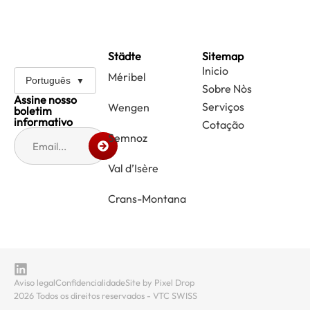
Städte
Sitemap
Inicio
Méribel
Português
Sobre Nòs
Assine nosso
Serviços
Wengen
boletim
informativo
Cotação
Semnoz
Val d’Isère
Crans-Montana
Aviso legal
Confidencialidade
Site by Pixel Drop
2026 Todos os direitos reservados - VTC SWISS