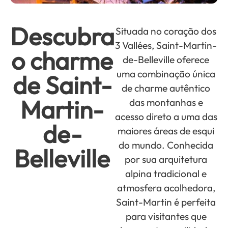
Descubra
Situada no coração dos
3 Vallées, Saint-Martin-
o charme
de-Belleville oferece
uma combinação única
de Saint-
de charme autêntico
Martin-
das montanhas e
acesso direto a uma das
de-
maiores áreas de esqui
do mundo. Conhecida
Belleville
por sua arquitetura
alpina tradicional e
atmosfera acolhedora,
Saint-Martin é perfeita
para visitantes que