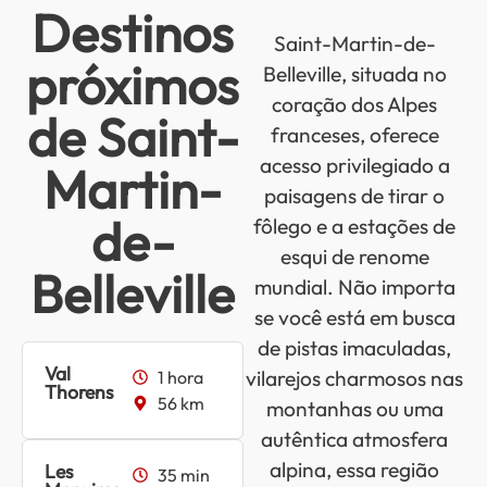
Destinos
Saint-Martin-de-
próximos
Belleville, situada no
coração dos Alpes
de Saint-
franceses, oferece
acesso privilegiado a
Martin-
paisagens de tirar o
de-
fôlego e a estações de
esqui de renome
Belleville
mundial. Não importa
se você está em busca
de pistas imaculadas,
Val
vilarejos charmosos nas
1 hora
Thorens
56 km
montanhas ou uma
autêntica atmosfera
alpina, essa região
Les
35 min