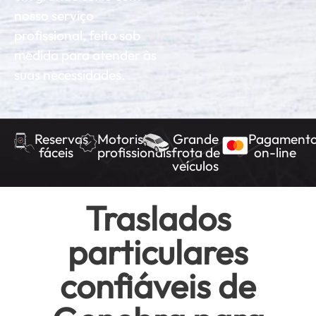
nosso serviço
profissional, feito sob
medida para atender às
suas necessidades.
Reservas
Motoristas
Grande
Pagament
fáceis
profissionais
frota de
on-line
veículos
Traslados
particulares
confiáveis de